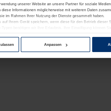
Verwendung unserer Website an unsere Partner für soziale Medi
n diese Informationen möglicherweise mit weiteren Daten zusam
e sie im Rahmen Ihrer Nutzung der Dienste gesammelt haben.
 auf Ihrem Gerät speichern, wenn diese für den Betrieb dieser 
-Typen benötigen wir Ihre Erlaubnis. Ihre Einwilligung können Sie
enschutzerklärung
unserer Website ändern oder widerrufen.
zulassen
Anpassen
A