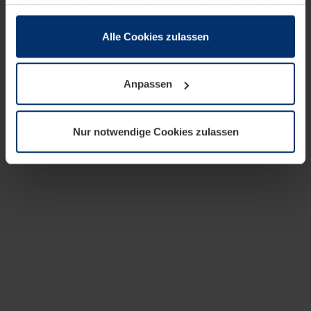
zusammen, die Sie ihnen bereitgestellt haben oder die
sie im Rahmen Ihrer Nutzung der Dienste gesammelt
haben.
Alle Cookies zulassen
Rechtlich können wir Cookies auf Ihrem Gerät speichern,
wenn diese für den Betrieb dieser Seite unbedingt
Anpassen
notwendig sind. Für alle anderen Cookie-Typen benötigen
wir Ihre Erlaubnis. Ihre Einwilligung können Sie jederzeit
in der Cookie-Erläuterung auf der Seite
Nur notwendige Cookies zulassen
Datenschutzerklärung
unserer Website ändern oder
widerrufen.