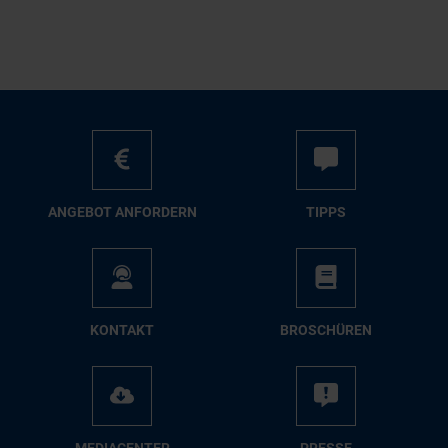
AN­GE­BOT AN­FOR­DERN
TIPPS
KON­TAKT
BRO­SCHÜ­REN