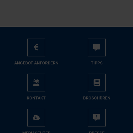
AN­GE­BOT AN­FOR­DERN
TIPPS
KON­TAKT
BRO­SCHÜ­REN