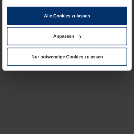
zusammen, die Sie ihnen bereitgestellt haben oder die
sie im Rahmen Ihrer Nutzung der Dienste gesammelt
haben.
Alle Cookies zulassen
Rechtlich können wir Cookies auf Ihrem Gerät speichern,
wenn diese für den Betrieb dieser Seite unbedingt
Anpassen
notwendig sind. Für alle anderen Cookie-Typen benötigen
wir Ihre Erlaubnis. Ihre Einwilligung können Sie jederzeit
in der Cookie-Erläuterung auf der Seite
Nur notwendige Cookies zulassen
Datenschutzerklärung
unserer Website ändern oder
widerrufen.