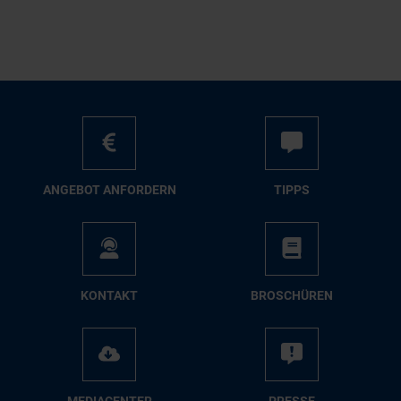
AN­GE­BOT AN­FOR­DERN
TIPPS
KON­TAKT
BRO­SCHÜ­REN