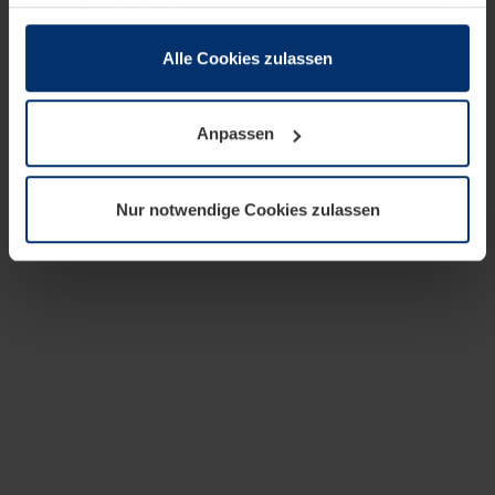
zusammen, die Sie ihnen bereitgestellt haben oder die
sie im Rahmen Ihrer Nutzung der Dienste gesammelt
haben.
Alle Cookies zulassen
Rechtlich können wir Cookies auf Ihrem Gerät speichern,
wenn diese für den Betrieb dieser Seite unbedingt
Anpassen
notwendig sind. Für alle anderen Cookie-Typen benötigen
wir Ihre Erlaubnis. Ihre Einwilligung können Sie jederzeit
in der Cookie-Erläuterung auf der Seite
Nur notwendige Cookies zulassen
Datenschutzerklärung
unserer Website ändern oder
widerrufen.