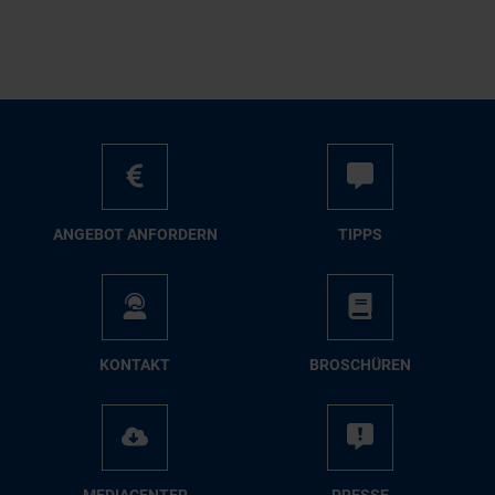
AN­GE­BOT AN­FOR­DERN
TIPPS
KON­TAKT
BRO­SCHÜ­REN