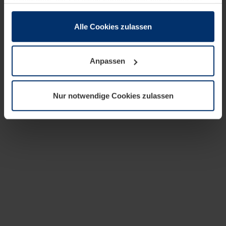
zusammen, die Sie ihnen bereitgestellt haben oder die
sie im Rahmen Ihrer Nutzung der Dienste gesammelt
haben.
Alle Cookies zulassen
Rechtlich können wir Cookies auf Ihrem Gerät speichern,
wenn diese für den Betrieb dieser Seite unbedingt
Anpassen
notwendig sind. Für alle anderen Cookie-Typen benötigen
wir Ihre Erlaubnis. Ihre Einwilligung können Sie jederzeit
in der Cookie-Erläuterung auf der Seite
Nur notwendige Cookies zulassen
Datenschutzerklärung
unserer Website ändern oder
widerrufen.