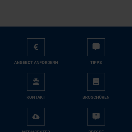
AN­GE­BOT AN­FOR­DERN
TIPPS
KON­TAKT
BRO­SCHÜ­REN