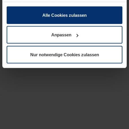
zusammen, die Sie ihnen bereitgestellt haben oder die
sie im Rahmen Ihrer Nutzung der Dienste gesammelt
haben.
Alle Cookies zulassen
Rechtlich können wir Cookies auf Ihrem Gerät speichern,
wenn diese für den Betrieb dieser Seite unbedingt
Anpassen
notwendig sind. Für alle anderen Cookie-Typen benötigen
wir Ihre Erlaubnis. Ihre Einwilligung können Sie jederzeit
in der Cookie-Erläuterung auf der Seite
Nur notwendige Cookies zulassen
Datenschutzerklärung
unserer Website ändern oder
widerrufen.