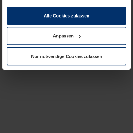
zusammen, die Sie ihnen bereitgestellt haben oder die
sie im Rahmen Ihrer Nutzung der Dienste gesammelt
haben.
Alle Cookies zulassen
Rechtlich können wir Cookies auf Ihrem Gerät speichern,
wenn diese für den Betrieb dieser Seite unbedingt
Anpassen
notwendig sind. Für alle anderen Cookie-Typen benötigen
wir Ihre Erlaubnis. Ihre Einwilligung können Sie jederzeit
in der Cookie-Erläuterung auf der Seite
Nur notwendige Cookies zulassen
Datenschutzerklärung
unserer Website ändern oder
widerrufen.