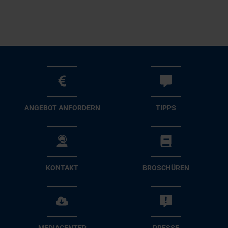
AN­GE­BOT AN­FOR­DERN
TIPPS
KON­TAKT
BRO­SCHÜ­REN