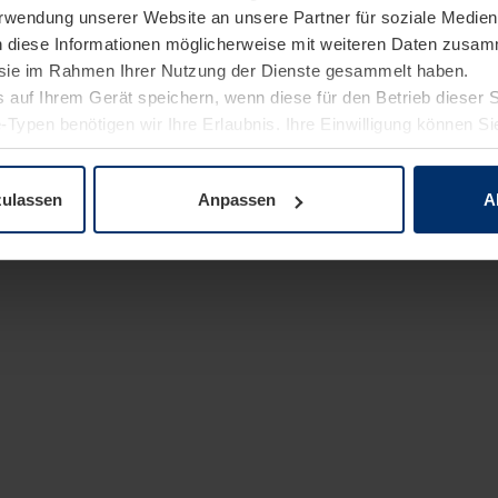
Verwendung unserer Website an unsere Partner für soziale Medi
n diese Informationen möglicherweise mit weiteren Daten zusam
e sie im Rahmen Ihrer Nutzung der Dienste gesammelt haben.
 auf Ihrem Gerät speichern, wenn diese für den Betrieb dieser 
-Typen benötigen wir Ihre Erlaubnis. Ihre Einwilligung können Sie
enschutzerklärung
unserer Website ändern oder widerrufen.
zulassen
Anpassen
A