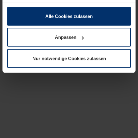
zusammen, die Sie ihnen bereitgestellt haben oder die
sie im Rahmen Ihrer Nutzung der Dienste gesammelt
haben.
Alle Cookies zulassen
Rechtlich können wir Cookies auf Ihrem Gerät speichern,
wenn diese für den Betrieb dieser Seite unbedingt
Anpassen
notwendig sind. Für alle anderen Cookie-Typen benötigen
wir Ihre Erlaubnis. Ihre Einwilligung können Sie jederzeit
in der Cookie-Erläuterung auf der Seite
Nur notwendige Cookies zulassen
Datenschutzerklärung
unserer Website ändern oder
widerrufen.