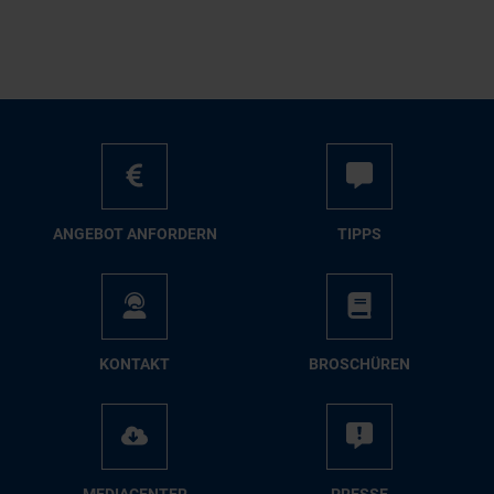
AN­GE­BOT AN­FOR­DERN
TIPPS
KON­TAKT
BRO­SCHÜ­REN