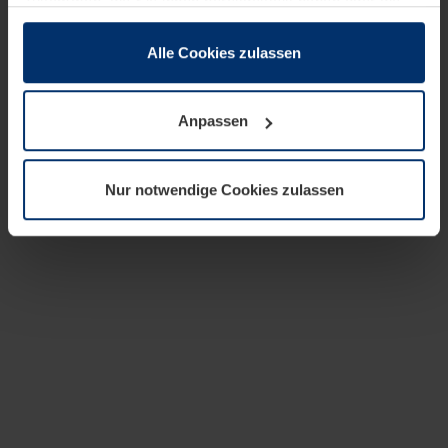
zusammen, die Sie ihnen bereitgestellt haben oder die
sie im Rahmen Ihrer Nutzung der Dienste gesammelt
haben.
Alle Cookies zulassen
Rechtlich können wir Cookies auf Ihrem Gerät speichern,
wenn diese für den Betrieb dieser Seite unbedingt
Anpassen
notwendig sind. Für alle anderen Cookie-Typen benötigen
wir Ihre Erlaubnis. Ihre Einwilligung können Sie jederzeit
in der Cookie-Erläuterung auf der Seite
Nur notwendige Cookies zulassen
Datenschutzerklärung
unserer Website ändern oder
widerrufen.