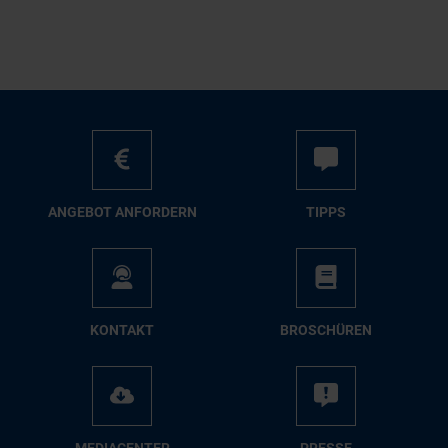
AN­GE­BOT AN­FOR­DERN
TIPPS
KON­TAKT
BRO­SCHÜ­REN