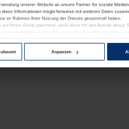
Verwendung unserer Website an unsere Partner für soziale Medi
n diese Informationen möglicherweise mit weiteren Daten zusam
e sie im Rahmen Ihrer Nutzung der Dienste gesammelt haben.
 auf Ihrem Gerät speichern, wenn diese für den Betrieb dieser 
-Typen benötigen wir Ihre Erlaubnis. Ihre Einwilligung können Sie
enschutzerklärung
unserer Website ändern oder widerrufen.
zulassen
Anpassen
A