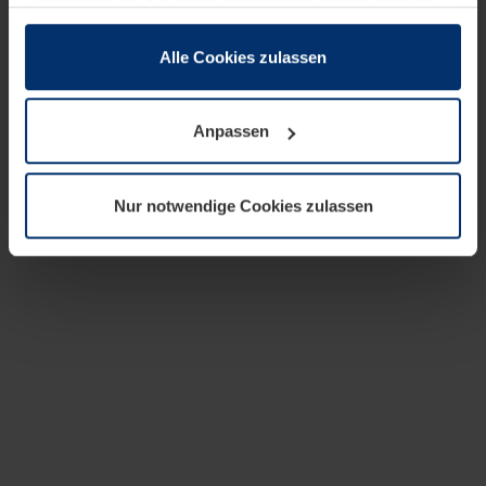
zusammen, die Sie ihnen bereitgestellt haben oder die
sie im Rahmen Ihrer Nutzung der Dienste gesammelt
haben.
Alle Cookies zulassen
Rechtlich können wir Cookies auf Ihrem Gerät speichern,
wenn diese für den Betrieb dieser Seite unbedingt
Anpassen
notwendig sind. Für alle anderen Cookie-Typen benötigen
wir Ihre Erlaubnis. Ihre Einwilligung können Sie jederzeit
in der Cookie-Erläuterung auf der Seite
Nur notwendige Cookies zulassen
Datenschutzerklärung
unserer Website ändern oder
widerrufen.