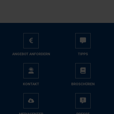
AN­GE­BOT AN­FOR­DERN
TIPPS
KON­TAKT
BRO­SCHÜ­REN