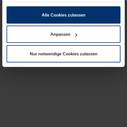
zusammen, die Sie ihnen bereitgestellt haben oder die
sie im Rahmen Ihrer Nutzung der Dienste gesammelt
haben.
Alle Cookies zulassen
Rechtlich können wir Cookies auf Ihrem Gerät speichern,
wenn diese für den Betrieb dieser Seite unbedingt
Anpassen
notwendig sind. Für alle anderen Cookie-Typen benötigen
wir Ihre Erlaubnis. Ihre Einwilligung können Sie jederzeit
in der Cookie-Erläuterung auf der Seite
Nur notwendige Cookies zulassen
Datenschutzerklärung
unserer Website ändern oder
widerrufen.