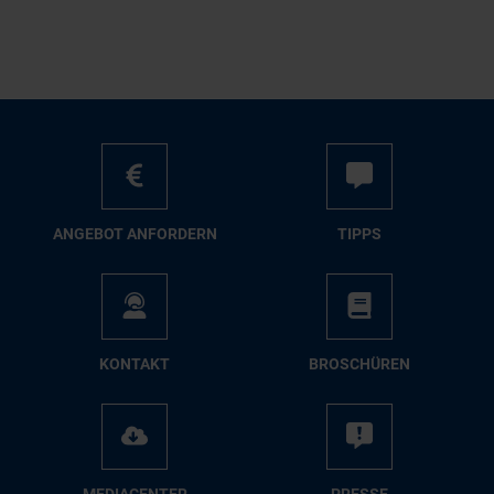
AN­GE­BOT AN­FOR­DERN
TIPPS
KON­TAKT
BRO­SCHÜ­REN