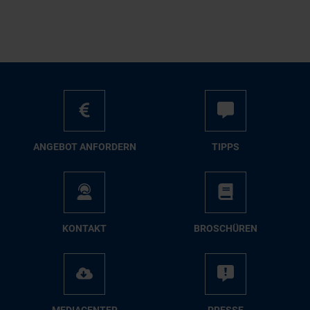
AN­GE­BOT AN­FOR­DERN
TIPPS
KON­TAKT
BRO­SCHÜ­REN