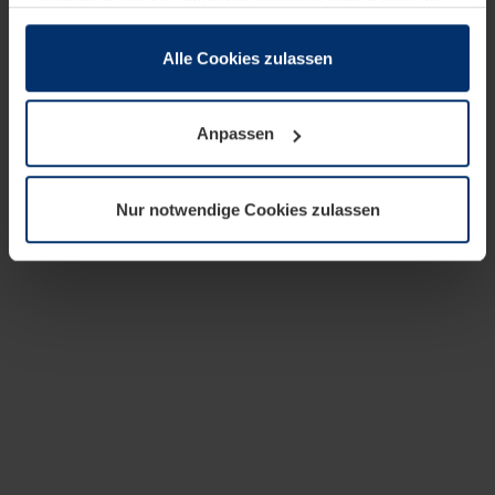
zusammen, die Sie ihnen bereitgestellt haben oder die
sie im Rahmen Ihrer Nutzung der Dienste gesammelt
haben.
Alle Cookies zulassen
Rechtlich können wir Cookies auf Ihrem Gerät speichern,
wenn diese für den Betrieb dieser Seite unbedingt
Anpassen
notwendig sind. Für alle anderen Cookie-Typen benötigen
wir Ihre Erlaubnis. Ihre Einwilligung können Sie jederzeit
in der Cookie-Erläuterung auf der Seite
Nur notwendige Cookies zulassen
Datenschutzerklärung
unserer Website ändern oder
widerrufen.