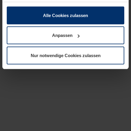
zusammen, die Sie ihnen bereitgestellt haben oder die
sie im Rahmen Ihrer Nutzung der Dienste gesammelt
haben.
Alle Cookies zulassen
Rechtlich können wir Cookies auf Ihrem Gerät speichern,
wenn diese für den Betrieb dieser Seite unbedingt
Anpassen
notwendig sind. Für alle anderen Cookie-Typen benötigen
wir Ihre Erlaubnis. Ihre Einwilligung können Sie jederzeit
in der Cookie-Erläuterung auf der Seite
Nur notwendige Cookies zulassen
Datenschutzerklärung
unserer Website ändern oder
widerrufen.