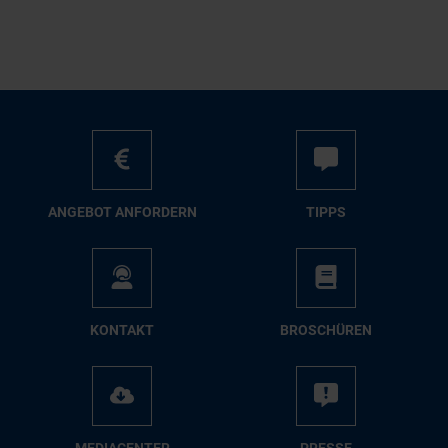
AN­GE­BOT AN­FOR­DERN
TIPPS
KON­TAKT
BRO­SCHÜ­REN