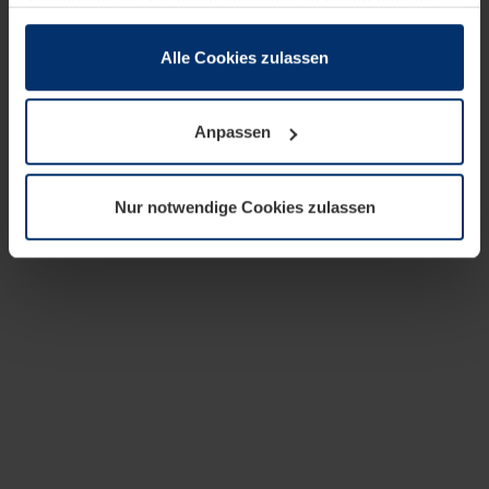
zusammen, die Sie ihnen bereitgestellt haben oder die
sie im Rahmen Ihrer Nutzung der Dienste gesammelt
haben.
Alle Cookies zulassen
Rechtlich können wir Cookies auf Ihrem Gerät speichern,
wenn diese für den Betrieb dieser Seite unbedingt
Anpassen
notwendig sind. Für alle anderen Cookie-Typen benötigen
wir Ihre Erlaubnis. Ihre Einwilligung können Sie jederzeit
in der Cookie-Erläuterung auf der Seite
Nur notwendige Cookies zulassen
Datenschutzerklärung
unserer Website ändern oder
widerrufen.