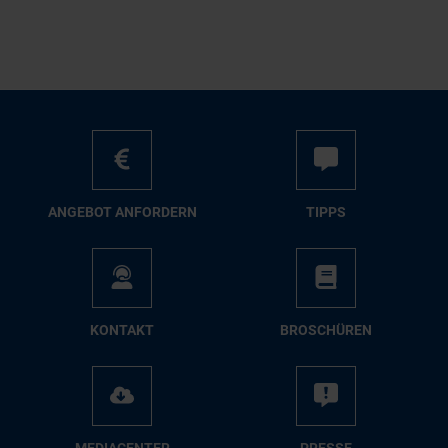
AN­GE­BOT AN­FOR­DERN
TIPPS
KON­TAKT
BRO­SCHÜ­REN