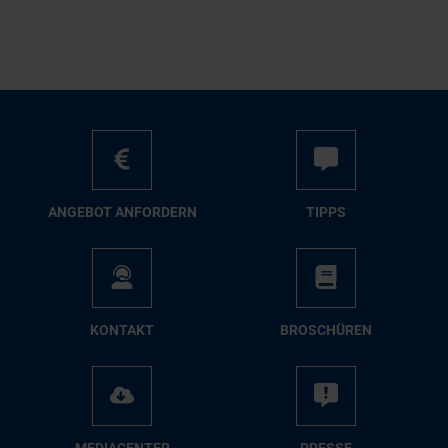
AN­GE­BOT AN­FOR­DERN
TIPPS
KON­TAKT
BRO­SCHÜ­REN