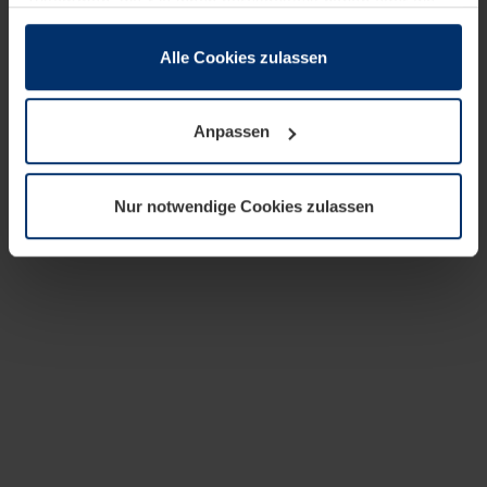
zusammen, die Sie ihnen bereitgestellt haben oder die
sie im Rahmen Ihrer Nutzung der Dienste gesammelt
haben.
Alle Cookies zulassen
Rechtlich können wir Cookies auf Ihrem Gerät speichern,
wenn diese für den Betrieb dieser Seite unbedingt
Anpassen
notwendig sind. Für alle anderen Cookie-Typen benötigen
wir Ihre Erlaubnis. Ihre Einwilligung können Sie jederzeit
in der Cookie-Erläuterung auf der Seite
Nur notwendige Cookies zulassen
Datenschutzerklärung
unserer Website ändern oder
widerrufen.