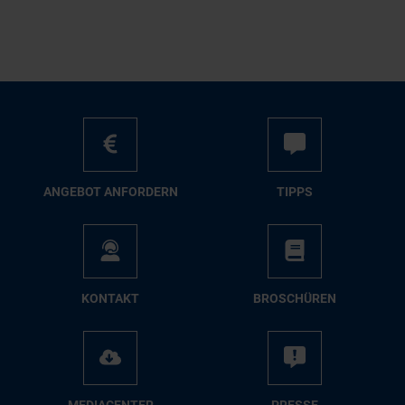
AN­GE­BOT AN­FOR­DERN
TIPPS
KON­TAKT
BRO­SCHÜ­REN