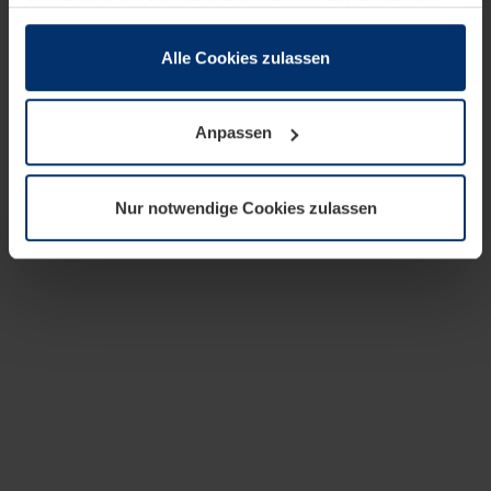
zusammen, die Sie ihnen bereitgestellt haben oder die
sie im Rahmen Ihrer Nutzung der Dienste gesammelt
haben.
Alle Cookies zulassen
Rechtlich können wir Cookies auf Ihrem Gerät speichern,
wenn diese für den Betrieb dieser Seite unbedingt
Anpassen
notwendig sind. Für alle anderen Cookie-Typen benötigen
wir Ihre Erlaubnis. Ihre Einwilligung können Sie jederzeit
in der Cookie-Erläuterung auf der Seite
Nur notwendige Cookies zulassen
Datenschutzerklärung
unserer Website ändern oder
widerrufen.