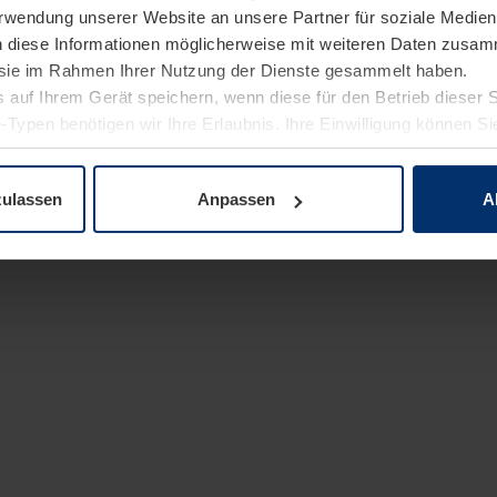
Verwendung unserer Website an unsere Partner für soziale Medi
n diese Informationen möglicherweise mit weiteren Daten zusam
e sie im Rahmen Ihrer Nutzung der Dienste gesammelt haben.
 auf Ihrem Gerät speichern, wenn diese für den Betrieb dieser 
-Typen benötigen wir Ihre Erlaubnis. Ihre Einwilligung können Sie
enschutzerklärung
unserer Website ändern oder widerrufen.
zulassen
Anpassen
A