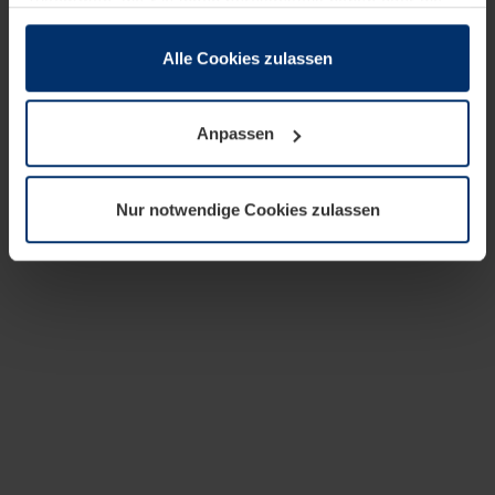
zusammen, die Sie ihnen bereitgestellt haben oder die
sie im Rahmen Ihrer Nutzung der Dienste gesammelt
haben.
Alle Cookies zulassen
Rechtlich können wir Cookies auf Ihrem Gerät speichern,
wenn diese für den Betrieb dieser Seite unbedingt
Anpassen
notwendig sind. Für alle anderen Cookie-Typen benötigen
wir Ihre Erlaubnis. Ihre Einwilligung können Sie jederzeit
in der Cookie-Erläuterung auf der Seite
Nur notwendige Cookies zulassen
Datenschutzerklärung
unserer Website ändern oder
widerrufen.