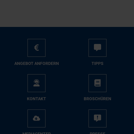
AN­GE­BOT AN­FOR­DERN
TIPPS
KON­TAKT
BRO­SCHÜ­REN