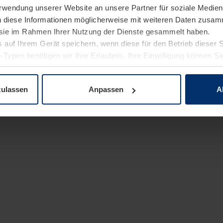
Verwendung unserer Website an unsere Partner für soziale Medi
n diese Informationen möglicherweise mit weiteren Daten zusam
e sie im Rahmen Ihrer Nutzung der Dienste gesammelt haben.
 auf Ihrem Gerät speichern, wenn diese für den Betrieb dieser 
-Typen benötigen wir Ihre Erlaubnis. Ihre Einwilligung können Sie
enschutzerklärung
unserer Website ändern oder widerrufen.
zulassen
Anpassen
A