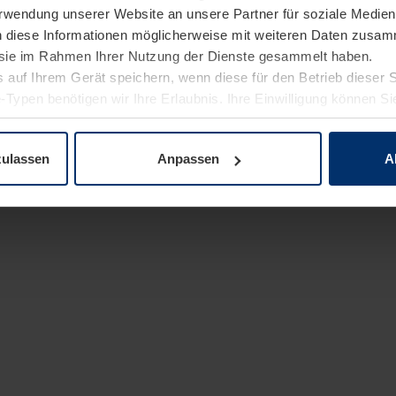
Verwendung unserer Website an unsere Partner für soziale Medi
n diese Informationen möglicherweise mit weiteren Daten zusam
e sie im Rahmen Ihrer Nutzung der Dienste gesammelt haben.
 auf Ihrem Gerät speichern, wenn diese für den Betrieb dieser 
-Typen benötigen wir Ihre Erlaubnis. Ihre Einwilligung können Sie
enschutzerklärung
unserer Website ändern oder widerrufen.
zulassen
Anpassen
A