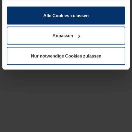
zusammen, die Sie ihnen bereitgestellt haben oder die
sie im Rahmen Ihrer Nutzung der Dienste gesammelt
haben.
Alle Cookies zulassen
Rechtlich können wir Cookies auf Ihrem Gerät speichern,
wenn diese für den Betrieb dieser Seite unbedingt
Anpassen
notwendig sind. Für alle anderen Cookie-Typen benötigen
wir Ihre Erlaubnis. Ihre Einwilligung können Sie jederzeit
in der Cookie-Erläuterung auf der Seite
Nur notwendige Cookies zulassen
Datenschutzerklärung
unserer Website ändern oder
widerrufen.