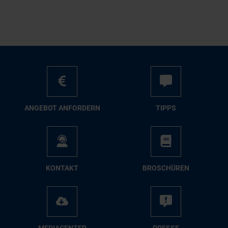
AN­GE­BOT AN­FOR­DERN
TIPPS
KON­TAKT
BRO­SCHÜ­REN