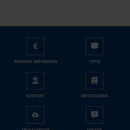
AN­GE­BOT AN­FOR­DERN
TIPPS
KON­TAKT
BRO­SCHÜ­REN