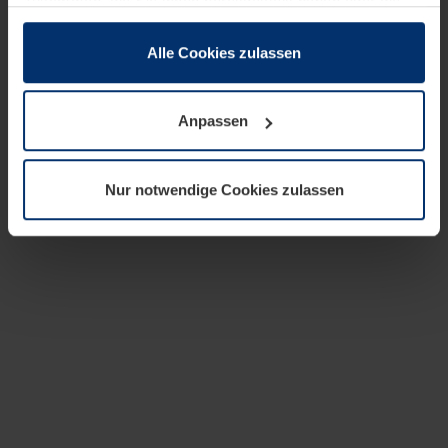
zusammen, die Sie ihnen bereitgestellt haben oder die
sie im Rahmen Ihrer Nutzung der Dienste gesammelt
haben.
Alle Cookies zulassen
Rechtlich können wir Cookies auf Ihrem Gerät speichern,
wenn diese für den Betrieb dieser Seite unbedingt
Anpassen
notwendig sind. Für alle anderen Cookie-Typen benötigen
wir Ihre Erlaubnis. Ihre Einwilligung können Sie jederzeit
in der Cookie-Erläuterung auf der Seite
Nur notwendige Cookies zulassen
Datenschutzerklärung
unserer Website ändern oder
widerrufen.