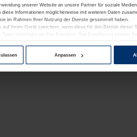
Verwendung unserer Website an unsere Partner für soziale Medi
n diese Informationen möglicherweise mit weiteren Daten zusam
e sie im Rahmen Ihrer Nutzung der Dienste gesammelt haben.
 auf Ihrem Gerät speichern, wenn diese für den Betrieb dieser 
-Typen benötigen wir Ihre Erlaubnis. Ihre Einwilligung können Sie
enschutzerklärung
unserer Website ändern oder widerrufen.
zulassen
Anpassen
A