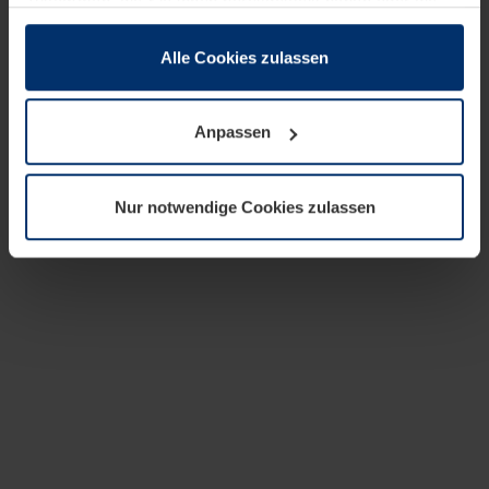
zusammen, die Sie ihnen bereitgestellt haben oder die
sie im Rahmen Ihrer Nutzung der Dienste gesammelt
haben.
Alle Cookies zulassen
Rechtlich können wir Cookies auf Ihrem Gerät speichern,
wenn diese für den Betrieb dieser Seite unbedingt
Anpassen
notwendig sind. Für alle anderen Cookie-Typen benötigen
wir Ihre Erlaubnis. Ihre Einwilligung können Sie jederzeit
in der Cookie-Erläuterung auf der Seite
Nur notwendige Cookies zulassen
Datenschutzerklärung
unserer Website ändern oder
widerrufen.