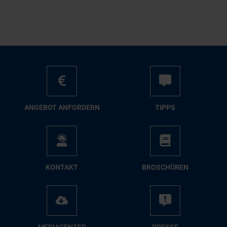
AN­GE­BOT AN­FOR­DERN
TIPPS
KON­TAKT
BRO­SCHÜ­REN