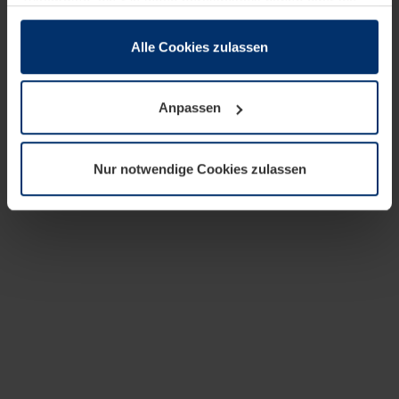
zusammen, die Sie ihnen bereitgestellt haben oder die
sie im Rahmen Ihrer Nutzung der Dienste gesammelt
haben.
Alle Cookies zulassen
Rechtlich können wir Cookies auf Ihrem Gerät speichern,
wenn diese für den Betrieb dieser Seite unbedingt
Anpassen
notwendig sind. Für alle anderen Cookie-Typen benötigen
wir Ihre Erlaubnis. Ihre Einwilligung können Sie jederzeit
in der Cookie-Erläuterung auf der Seite
Nur notwendige Cookies zulassen
Datenschutzerklärung
unserer Website ändern oder
widerrufen.