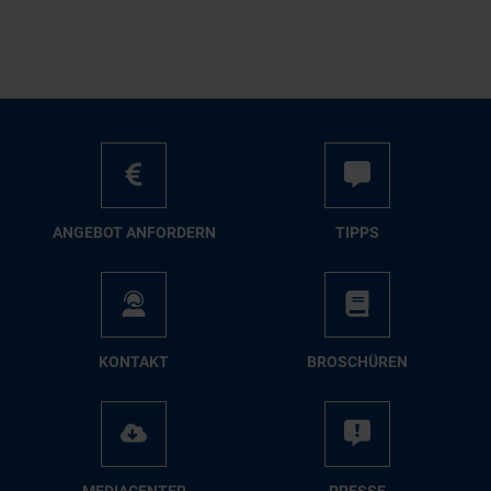
AN­GE­BOT AN­FOR­DERN
TIPPS
KON­TAKT
BRO­SCHÜ­REN