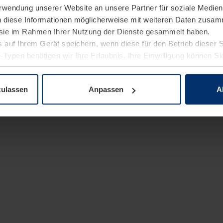
Verwendung unserer Website an unsere Partner für soziale Medi
n diese Informationen möglicherweise mit weiteren Daten zusam
e sie im Rahmen Ihrer Nutzung der Dienste gesammelt haben.
 auf Ihrem Gerät speichern, wenn diese für den Betrieb dieser 
-Typen benötigen wir Ihre Erlaubnis. Ihre Einwilligung können Sie
enschutzerklärung
unserer Website ändern oder widerrufen.
zulassen
Anpassen
A