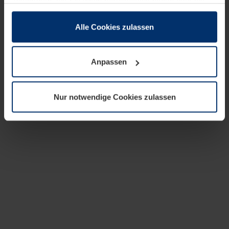
zusammen, die Sie ihnen bereitgestellt haben oder die
sie im Rahmen Ihrer Nutzung der Dienste gesammelt
haben.
Alle Cookies zulassen
Rechtlich können wir Cookies auf Ihrem Gerät speichern,
wenn diese für den Betrieb dieser Seite unbedingt
Anpassen
notwendig sind. Für alle anderen Cookie-Typen benötigen
wir Ihre Erlaubnis. Ihre Einwilligung können Sie jederzeit
in der Cookie-Erläuterung auf der Seite
Nur notwendige Cookies zulassen
Datenschutzerklärung
unserer Website ändern oder
widerrufen.