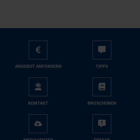
AN­GE­BOT AN­FOR­DERN
TIPPS
KON­TAKT
BRO­SCHÜ­REN