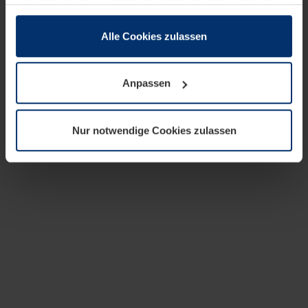
zusammen, die Sie ihnen bereitgestellt haben oder die
sie im Rahmen Ihrer Nutzung der Dienste gesammelt
haben.
Alle Cookies zulassen
Rechtlich können wir Cookies auf Ihrem Gerät speichern,
wenn diese für den Betrieb dieser Seite unbedingt
Anpassen
notwendig sind. Für alle anderen Cookie-Typen benötigen
wir Ihre Erlaubnis. Ihre Einwilligung können Sie jederzeit
in der Cookie-Erläuterung auf der Seite
Nur notwendige Cookies zulassen
Datenschutzerklärung
unserer Website ändern oder
widerrufen.