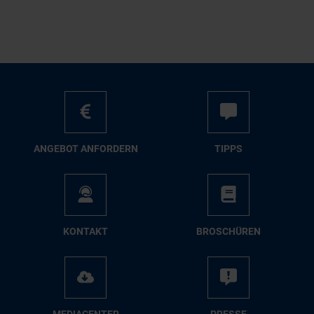
AN­GE­BOT AN­FOR­DERN
TIPPS
KON­TAKT
BRO­SCHÜ­REN