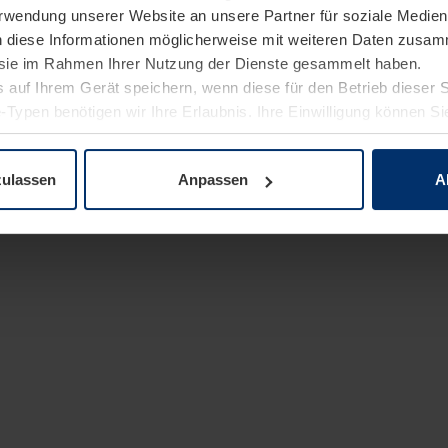
Verwendung unserer Website an unsere Partner für soziale Medi
n diese Informationen möglicherweise mit weiteren Daten zusam
e sie im Rahmen Ihrer Nutzung der Dienste gesammelt haben.
 auf Ihrem Gerät speichern, wenn diese für den Betrieb dieser 
-Typen benötigen wir Ihre Erlaubnis. Ihre Einwilligung können Sie
enschutzerklärung
unserer Website ändern oder widerrufen.
zulassen
Anpassen
A