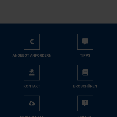
AN­GE­BOT AN­FOR­DERN
TIPPS
KON­TAKT
BRO­SCHÜ­REN