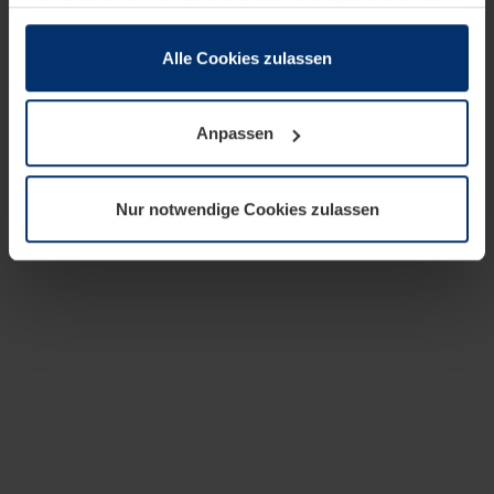
zusammen, die Sie ihnen bereitgestellt haben oder die
sie im Rahmen Ihrer Nutzung der Dienste gesammelt
haben.
Alle Cookies zulassen
Rechtlich können wir Cookies auf Ihrem Gerät speichern,
wenn diese für den Betrieb dieser Seite unbedingt
Anpassen
notwendig sind. Für alle anderen Cookie-Typen benötigen
wir Ihre Erlaubnis. Ihre Einwilligung können Sie jederzeit
in der Cookie-Erläuterung auf der Seite
Nur notwendige Cookies zulassen
Datenschutzerklärung
unserer Website ändern oder
widerrufen.