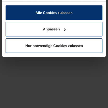
zusammen, die Sie ihnen bereitgestellt haben oder die
sie im Rahmen Ihrer Nutzung der Dienste gesammelt
haben.
Alle Cookies zulassen
Rechtlich können wir Cookies auf Ihrem Gerät speichern,
wenn diese für den Betrieb dieser Seite unbedingt
Anpassen
notwendig sind. Für alle anderen Cookie-Typen benötigen
wir Ihre Erlaubnis. Ihre Einwilligung können Sie jederzeit
in der Cookie-Erläuterung auf der Seite
Nur notwendige Cookies zulassen
Datenschutzerklärung
unserer Website ändern oder
widerrufen.