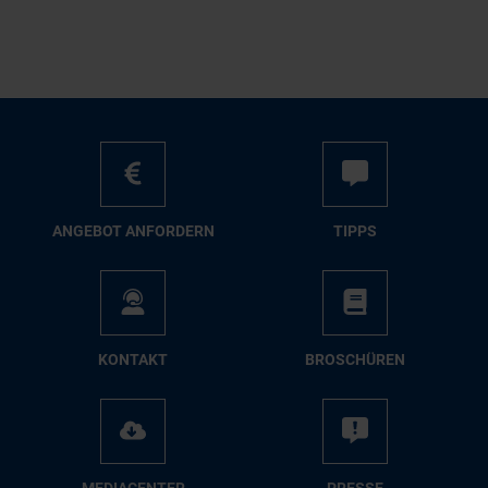
AN­GE­BOT AN­FOR­DERN
TIPPS
KON­TAKT
BRO­SCHÜ­REN