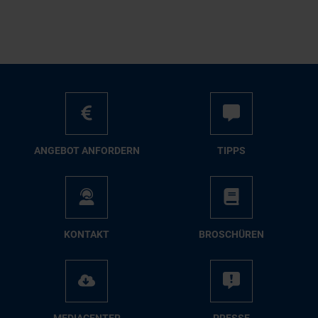
AN­GE­BOT AN­FOR­DERN
TIPPS
KON­TAKT
BRO­SCHÜ­REN