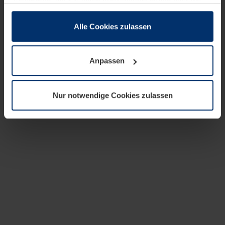
zusammen, die Sie ihnen bereitgestellt haben oder die
sie im Rahmen Ihrer Nutzung der Dienste gesammelt
haben.
Alle Cookies zulassen
Rechtlich können wir Cookies auf Ihrem Gerät speichern,
wenn diese für den Betrieb dieser Seite unbedingt
Anpassen
notwendig sind. Für alle anderen Cookie-Typen benötigen
wir Ihre Erlaubnis. Ihre Einwilligung können Sie jederzeit
in der Cookie-Erläuterung auf der Seite
Nur notwendige Cookies zulassen
Datenschutzerklärung
unserer Website ändern oder
widerrufen.