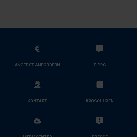
AN­GE­BOT AN­FOR­DERN
TIPPS
KON­TAKT
BRO­SCHÜ­REN