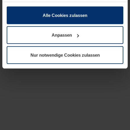
zusammen, die Sie ihnen bereitgestellt haben oder die
sie im Rahmen Ihrer Nutzung der Dienste gesammelt
haben.
Alle Cookies zulassen
Rechtlich können wir Cookies auf Ihrem Gerät speichern,
wenn diese für den Betrieb dieser Seite unbedingt
Anpassen
notwendig sind. Für alle anderen Cookie-Typen benötigen
wir Ihre Erlaubnis. Ihre Einwilligung können Sie jederzeit
in der Cookie-Erläuterung auf der Seite
Nur notwendige Cookies zulassen
Datenschutzerklärung
unserer Website ändern oder
widerrufen.