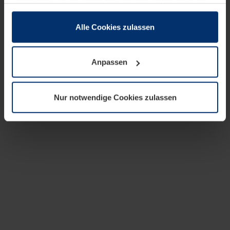
zusammen, die Sie ihnen bereitgestellt haben oder die
sie im Rahmen Ihrer Nutzung der Dienste gesammelt
haben.
Alle Cookies zulassen
Rechtlich können wir Cookies auf Ihrem Gerät speichern,
wenn diese für den Betrieb dieser Seite unbedingt
Anpassen
notwendig sind. Für alle anderen Cookie-Typen benötigen
wir Ihre Erlaubnis. Ihre Einwilligung können Sie jederzeit
in der Cookie-Erläuterung auf der Seite
Nur notwendige Cookies zulassen
Datenschutzerklärung
unserer Website ändern oder
widerrufen.