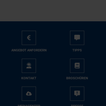
AN­GE­BOT AN­FOR­DERN
TIPPS
KON­TAKT
BRO­SCHÜ­REN