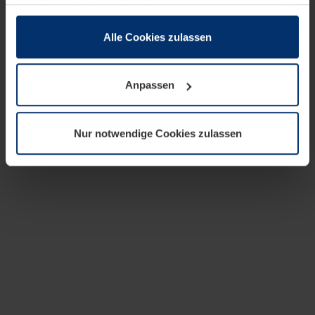
zusammen, die Sie ihnen bereitgestellt haben oder die
sie im Rahmen Ihrer Nutzung der Dienste gesammelt
haben.
Alle Cookies zulassen
Rechtlich können wir Cookies auf Ihrem Gerät speichern,
wenn diese für den Betrieb dieser Seite unbedingt
Anpassen
notwendig sind. Für alle anderen Cookie-Typen benötigen
wir Ihre Erlaubnis. Ihre Einwilligung können Sie jederzeit
in der Cookie-Erläuterung auf der Seite
Nur notwendige Cookies zulassen
Datenschutzerklärung
unserer Website ändern oder
widerrufen.