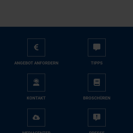
AN­GE­BOT AN­FOR­DERN
TIPPS
KON­TAKT
BRO­SCHÜ­REN