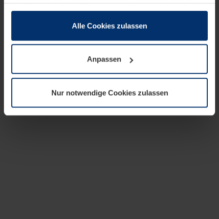
zusammen, die Sie ihnen bereitgestellt haben oder die
sie im Rahmen Ihrer Nutzung der Dienste gesammelt
haben.
Alle Cookies zulassen
Rechtlich können wir Cookies auf Ihrem Gerät speichern,
wenn diese für den Betrieb dieser Seite unbedingt
Anpassen
notwendig sind. Für alle anderen Cookie-Typen benötigen
wir Ihre Erlaubnis. Ihre Einwilligung können Sie jederzeit
in der Cookie-Erläuterung auf der Seite
Nur notwendige Cookies zulassen
Datenschutzerklärung
unserer Website ändern oder
widerrufen.