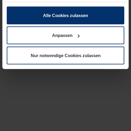
zusammen, die Sie ihnen bereitgestellt haben oder die
sie im Rahmen Ihrer Nutzung der Dienste gesammelt
haben.
Alle Cookies zulassen
Rechtlich können wir Cookies auf Ihrem Gerät speichern,
wenn diese für den Betrieb dieser Seite unbedingt
Anpassen
notwendig sind. Für alle anderen Cookie-Typen benötigen
wir Ihre Erlaubnis. Ihre Einwilligung können Sie jederzeit
in der Cookie-Erläuterung auf der Seite
Nur notwendige Cookies zulassen
Datenschutzerklärung
unserer Website ändern oder
widerrufen.