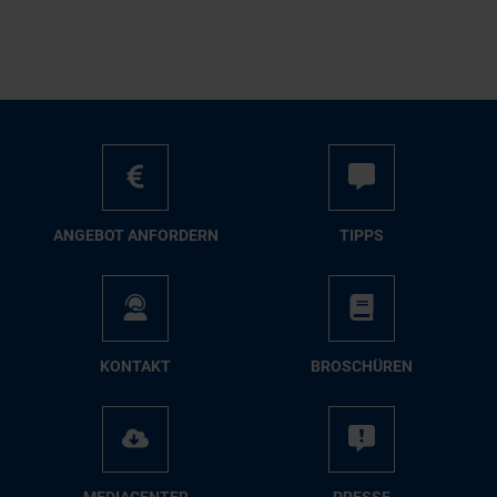
AN­GE­BOT AN­FOR­DERN
TIPPS
KON­TAKT
BRO­SCHÜ­REN