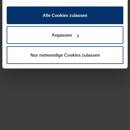
zusammen, die Sie ihnen bereitgestellt haben oder die
sie im Rahmen Ihrer Nutzung der Dienste gesammelt
haben.
Alle Cookies zulassen
Rechtlich können wir Cookies auf Ihrem Gerät speichern,
wenn diese für den Betrieb dieser Seite unbedingt
Anpassen
notwendig sind. Für alle anderen Cookie-Typen benötigen
wir Ihre Erlaubnis. Ihre Einwilligung können Sie jederzeit
in der Cookie-Erläuterung auf der Seite
Nur notwendige Cookies zulassen
Datenschutzerklärung
unserer Website ändern oder
widerrufen.