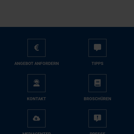
AN­GE­BOT AN­FOR­DERN
TIPPS
KON­TAKT
BRO­SCHÜ­REN