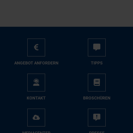
AN­GE­BOT AN­FOR­DERN
TIPPS
KON­TAKT
BRO­SCHÜ­REN