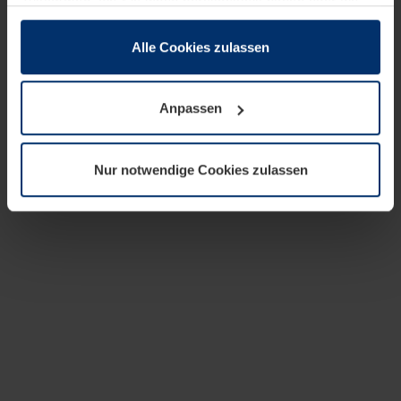
zusammen, die Sie ihnen bereitgestellt haben oder die
sie im Rahmen Ihrer Nutzung der Dienste gesammelt
haben.
Alle Cookies zulassen
Rechtlich können wir Cookies auf Ihrem Gerät speichern,
wenn diese für den Betrieb dieser Seite unbedingt
Anpassen
notwendig sind. Für alle anderen Cookie-Typen benötigen
wir Ihre Erlaubnis. Ihre Einwilligung können Sie jederzeit
in der Cookie-Erläuterung auf der Seite
Nur notwendige Cookies zulassen
Datenschutzerklärung
unserer Website ändern oder
widerrufen.