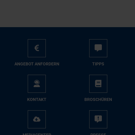
AN­GE­BOT AN­FOR­DERN
TIPPS
KON­TAKT
BRO­SCHÜ­REN