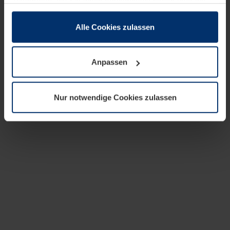
zusammen, die Sie ihnen bereitgestellt haben oder die
sie im Rahmen Ihrer Nutzung der Dienste gesammelt
haben.
Alle Cookies zulassen
Rechtlich können wir Cookies auf Ihrem Gerät speichern,
wenn diese für den Betrieb dieser Seite unbedingt
Anpassen
notwendig sind. Für alle anderen Cookie-Typen benötigen
wir Ihre Erlaubnis. Ihre Einwilligung können Sie jederzeit
in der Cookie-Erläuterung auf der Seite
Nur notwendige Cookies zulassen
Datenschutzerklärung
unserer Website ändern oder
widerrufen.