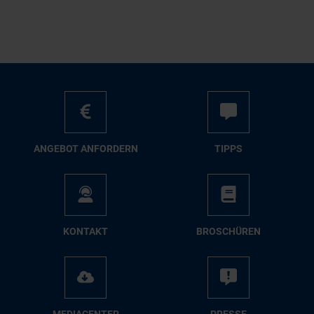
AN­GE­BOT AN­FOR­DERN
TIPPS
KON­TAKT
BRO­SCHÜ­REN