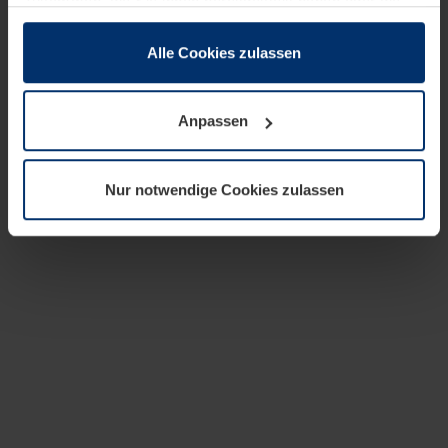
zusammen, die Sie ihnen bereitgestellt haben oder die
sie im Rahmen Ihrer Nutzung der Dienste gesammelt
haben.
Alle Cookies zulassen
Rechtlich können wir Cookies auf Ihrem Gerät speichern,
wenn diese für den Betrieb dieser Seite unbedingt
Anpassen
notwendig sind. Für alle anderen Cookie-Typen benötigen
wir Ihre Erlaubnis. Ihre Einwilligung können Sie jederzeit
in der Cookie-Erläuterung auf der Seite
Nur notwendige Cookies zulassen
Datenschutzerklärung
unserer Website ändern oder
widerrufen.