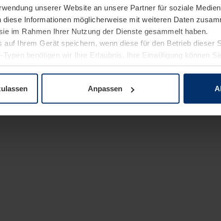
Verwendung unserer Website an unsere Partner für soziale Medi
n diese Informationen möglicherweise mit weiteren Daten zusam
e sie im Rahmen Ihrer Nutzung der Dienste gesammelt haben.
 auf Ihrem Gerät speichern, wenn diese für den Betrieb dieser 
-Typen benötigen wir Ihre Erlaubnis. Ihre Einwilligung können Sie
enschutzerklärung
unserer Website ändern oder widerrufen.
zulassen
Anpassen
A