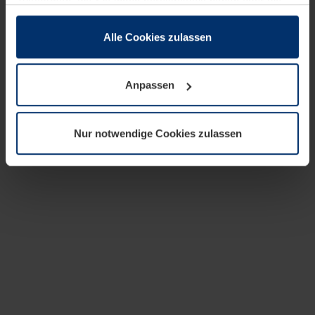
zusammen, die Sie ihnen bereitgestellt haben oder die
sie im Rahmen Ihrer Nutzung der Dienste gesammelt
haben.
Alle Cookies zulassen
Rechtlich können wir Cookies auf Ihrem Gerät speichern,
wenn diese für den Betrieb dieser Seite unbedingt
Anpassen
notwendig sind. Für alle anderen Cookie-Typen benötigen
wir Ihre Erlaubnis. Ihre Einwilligung können Sie jederzeit
in der Cookie-Erläuterung auf der Seite
Nur notwendige Cookies zulassen
Datenschutzerklärung
unserer Website ändern oder
widerrufen.