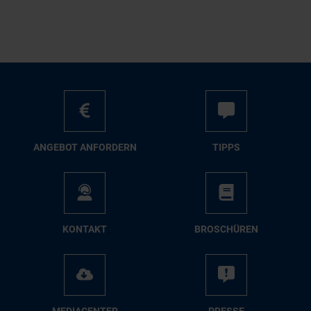
AN­GE­BOT AN­FOR­DERN
TIPPS
KON­TAKT
BRO­SCHÜ­REN