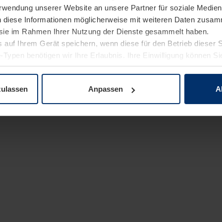
Verwendung unserer Website an unsere Partner für soziale Medi
n diese Informationen möglicherweise mit weiteren Daten zusam
e sie im Rahmen Ihrer Nutzung der Dienste gesammelt haben.
 auf Ihrem Gerät speichern, wenn diese für den Betrieb dieser 
-Typen benötigen wir Ihre Erlaubnis. Ihre Einwilligung können Sie
enschutzerklärung
unserer Website ändern oder widerrufen.
zulassen
Anpassen
A