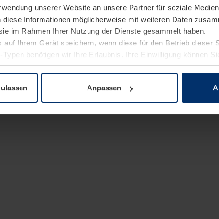
Verwendung unserer Website an unsere Partner für soziale Medi
n diese Informationen möglicherweise mit weiteren Daten zusam
e sie im Rahmen Ihrer Nutzung der Dienste gesammelt haben.
 auf Ihrem Gerät speichern, wenn diese für den Betrieb dieser 
-Typen benötigen wir Ihre Erlaubnis. Ihre Einwilligung können Sie
enschutzerklärung
unserer Website ändern oder widerrufen.
zulassen
Anpassen
A