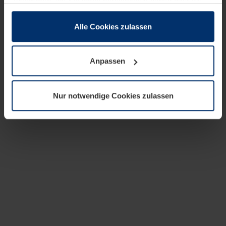
zusammen, die Sie ihnen bereitgestellt haben oder die
sie im Rahmen Ihrer Nutzung der Dienste gesammelt
haben.
Alle Cookies zulassen
Rechtlich können wir Cookies auf Ihrem Gerät speichern,
wenn diese für den Betrieb dieser Seite unbedingt
Anpassen
notwendig sind. Für alle anderen Cookie-Typen benötigen
wir Ihre Erlaubnis. Ihre Einwilligung können Sie jederzeit
in der Cookie-Erläuterung auf der Seite
Nur notwendige Cookies zulassen
Datenschutzerklärung
unserer Website ändern oder
widerrufen.