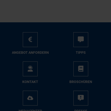
AN­GE­BOT AN­FOR­DERN
TIPPS
KON­TAKT
BRO­SCHÜ­REN