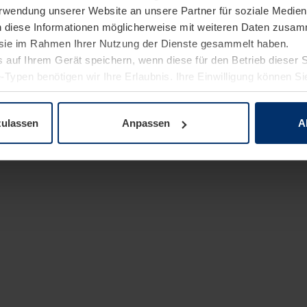
Verwendung unserer Website an unsere Partner für soziale Medi
n diese Informationen möglicherweise mit weiteren Daten zusam
e sie im Rahmen Ihrer Nutzung der Dienste gesammelt haben.
 auf Ihrem Gerät speichern, wenn diese für den Betrieb dieser 
-Typen benötigen wir Ihre Erlaubnis. Ihre Einwilligung können Sie
enschutzerklärung
unserer Website ändern oder widerrufen.
zulassen
Anpassen
A