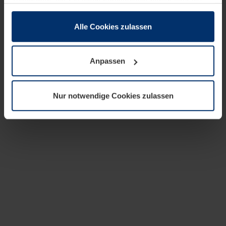
zusammen, die Sie ihnen bereitgestellt haben oder die
sie im Rahmen Ihrer Nutzung der Dienste gesammelt
haben.
Alle Cookies zulassen
Rechtlich können wir Cookies auf Ihrem Gerät speichern,
wenn diese für den Betrieb dieser Seite unbedingt
Anpassen
notwendig sind. Für alle anderen Cookie-Typen benötigen
wir Ihre Erlaubnis. Ihre Einwilligung können Sie jederzeit
in der Cookie-Erläuterung auf der Seite
Nur notwendige Cookies zulassen
Datenschutzerklärung
unserer Website ändern oder
widerrufen.